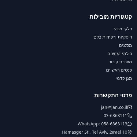
קטגוריות מובילות
חלקי מנוע
דיסקיות ורפידות בלם
מסננים
בולמי זעזועים
מערכת קירור
פנסים ראשיים
מגן קדמי
פרטי התקשרות
jan@jan.co.il
03-6363111
WhatsApp: 058-6363113
10 Hamasger St., Tel Aviv, Israel