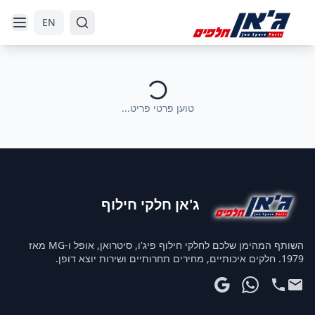
דלג לניווט
דלג לתוכן הראשי
EN
טוען פרטי פריט...
ג'אן חלקי חילוף
השותף המהימן שלכם לחלקי חילוף פיג'ו, סיטרואן, אופל ו-MG מאז
1979. חלקים איכותיים, מחירים תחרותיים ושירות יוצא דופן.