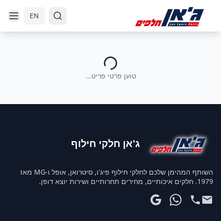
דלג לניווט
דלג לתוכן הראשי
EN
טוען פרטי פריט...
ג'אן חלקי חילוף
השותף המהימן שלכם לחלקי חילוף פיג'ו, סיטרואן, אופל ו-MG מאז
1979. חלקים איכותיים, מחירים תחרותיים ושירות יוצא דופן.