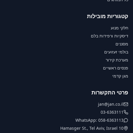
קטגוריות מובילות
חלקי מנוע
דיסקיות ורפידות בלם
מסננים
בולמי זעזועים
מערכת קירור
פנסים ראשיים
מגן קדמי
פרטי התקשרות
jan@jan.co.il
03-6363111
WhatsApp: 058-6363113
10 Hamasger St., Tel Aviv, Israel