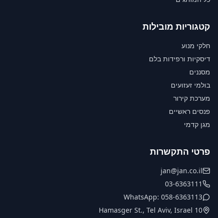
קטגוריות מובילות
חלקי מנוע
דיסקיות ורפידות בלם
מסננים
בולמי זעזועים
מערכת קירור
פנסים ראשיים
מגן קדמי
פרטי התקשרות
jan@jan.co.il
03-6363111
WhatsApp: 058-6363113
10 Hamasger St., Tel Aviv, Israel