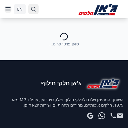
דלג לניווט
דלג לתוכן הראשי
EN
טוען פרטי פריט...
ג'אן חלקי חילוף
השותף המהימן שלכם לחלקי חילוף פיג'ו, סיטרואן, אופל ו-MG מאז
1979. חלקים איכותיים, מחירים תחרותיים ושירות יוצא דופן.