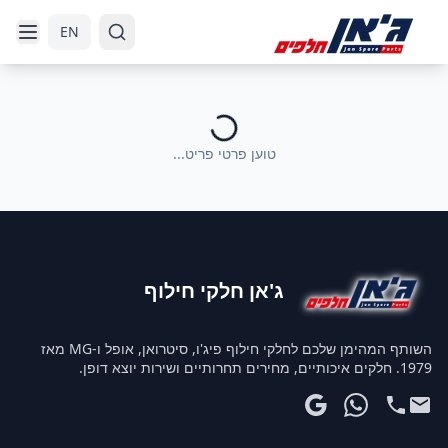
דלג לניווט
דלג לתוכן הראשי
EN
טוען פרטי פריט...
ג'אן חלקי חילוף
השותף המהימן שלכם לחלקי חילוף פיג'ו, סיטרואן, אופל ו-MG מאז
1979. חלקים איכותיים, מחירים תחרותיים ושירות יוצא דופן.