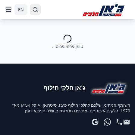
דלג לניווט
דלג לתוכן הראשי
EN
טוען פרטי פריט...
ג'אן חלקי חילוף
השותף המהימן שלכם לחלקי חילוף פיג'ו, סיטרואן, אופל ו-MG מאז
1979. חלקים איכותיים, מחירים תחרותיים ושירות יוצא דופן.