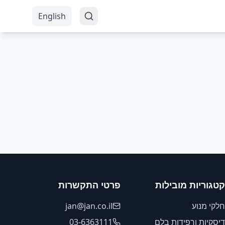
English
קטגוריות מובילות
פרטי התקשרות
חלקי מנוע
jan@jan.co.il
דיסקיות ורפידות בלם
03-6363111