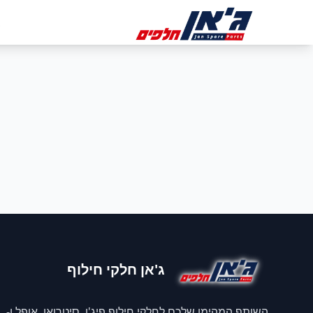
דלג לניווט
דלג לתוכן הראשי
ב
ג'אן חלקי חילוף
השותף המהימן שלכם לחלקי חילוף פיג'ו, סיטרואן, אופל ו-