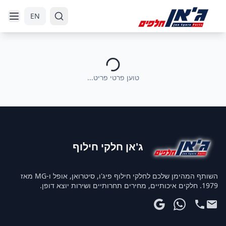
דלג לניווט
דלג לתוכן הראשי
EN
טוען פרטי פריט...
ג'אן חלקי חילוף
השותף המהימן שלכם לחלקי חילוף פיג'ו, סיטרואן, אופל ו-MG מאז
1979. חלקים איכותיים, מחירים תחרותיים ושירות יוצא דופן.