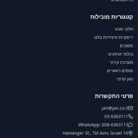
קטגוריות מובילות
חלקי מנוע
דיסקיות ורפידות בלם
מסננים
בולמי זעזועים
מערכת קירור
פנסים ראשיים
מגן קדמי
פרטי התקשרות
jan@jan.co.il
03-6363111
WhatsApp: 058-6363113
10 Hamasger St., Tel Aviv, Israel