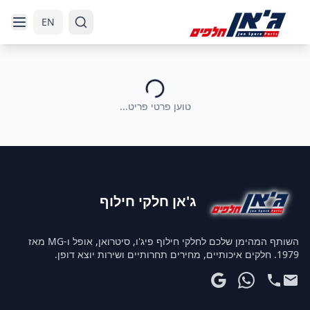
דלג לניווט
דלג לתוכן הראשי
EN
טוען פרטי פריט...
ג'אן חלקי חילוף
השותף המהימן שלכם לחלקי חילוף פיג'ו, סיטרואן, אופל ו-MG מאז
1979. חלקים איכותיים, מחירים תחרותיים ושירות יוצא דופן.