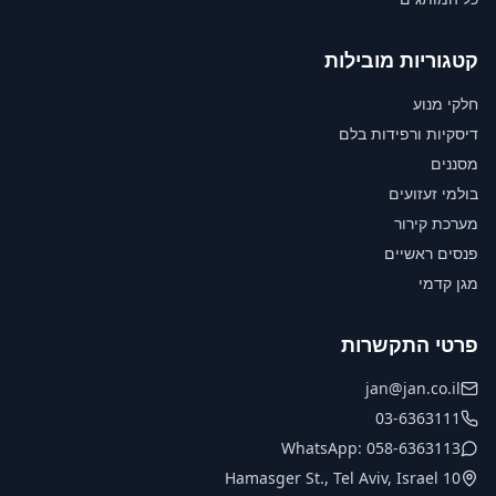
קטגוריות מובילות
חלקי מנוע
דיסקיות ורפידות בלם
מסננים
בולמי זעזועים
מערכת קירור
פנסים ראשיים
מגן קדמי
פרטי התקשרות
jan@jan.co.il
03-6363111
WhatsApp: 058-6363113
10 Hamasger St., Tel Aviv, Israel