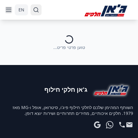
דלג לניווט
דלג לתוכן הראשי
EN
טוען פרטי פריט...
ג'אן חלקי חילוף
השותף המהימן שלכם לחלקי חילוף פיג'ו, סיטרואן, אופל ו-MG מאז
1979. חלקים איכותיים, מחירים תחרותיים ושירות יוצא דופן.