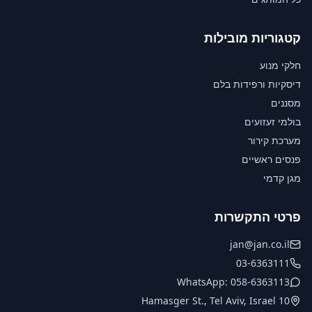
קטגוריות מובילות
חלקי מנוע
דיסקיות ורפידות בלם
מסננים
בולמי זעזועים
מערכת קירור
פנסים ראשיים
מגן קדמי
פרטי התקשרות
jan@jan.co.il
03-6363111
WhatsApp: 058-6363113
10 Hamasger St., Tel Aviv, Israel