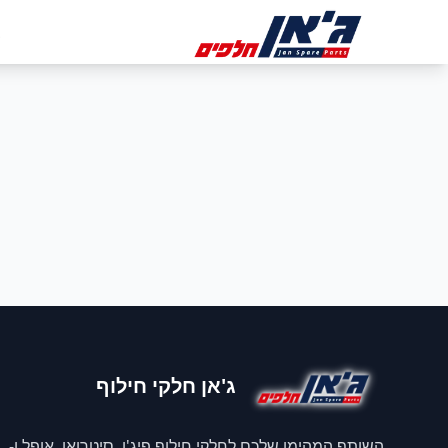
דלג לניווט
דלג לתוכן הראשי
ב
ג'אן חלקי חילוף
השותף המהימן שלכם לחלקי חילוף פיג'ו, סיטרואן, אופל ו-