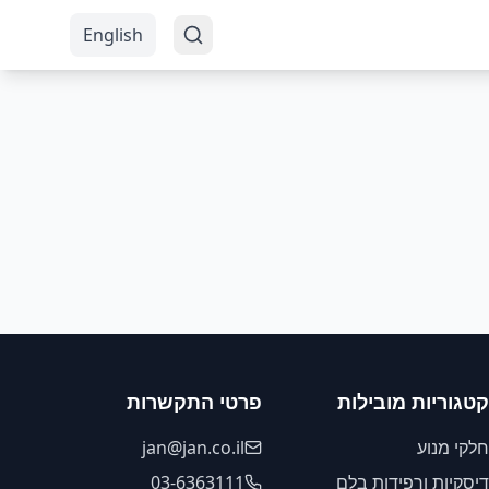
English
קטגוריות מובילות
פרטי התקשרות
חלקי מנוע
jan@jan.co.il
דיסקיות ורפידות בלם
03-6363111