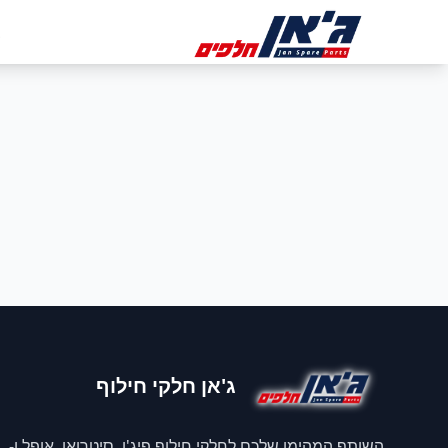
דלג לניווט
דלג לתוכן הראשי
ב
ג'אן חלקי חילוף
השותף המהימן שלכם לחלקי חילוף פיג'ו, סיטרואן, אופל ו-