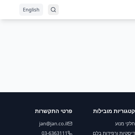
English
קטגוריות מובילות
פרטי התקשרות
חלקי מנוע
jan@jan.co.il
דיסקיות ורפידות בלם
03-6363111