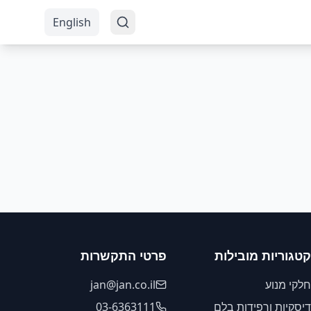
English
קטגוריות מובילות
פרטי התקשרות
חלקי מנוע
jan@jan.co.il
דיסקיות ורפידות בלם
03-6363111