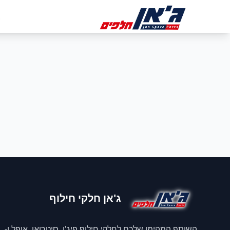
דלג לניווט
דלג לתוכן הראשי
ב
ג'אן חלקי חילוף
השותף המהימן שלכם לחלקי חילוף פיג'ו, סיטרואן, אופל ו-