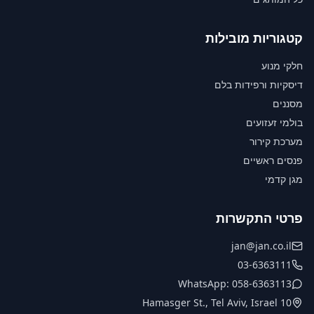
קטגוריות מובילות
חלקי מנוע
דיסקיות ורפידות בלם
מסננים
בולמי זעזועים
מערכת קירור
פנסים ראשיים
מגן קדמי
פרטי התקשרות
jan@jan.co.il
03-6363111
WhatsApp: 058-6363113
10 Hamasger St., Tel Aviv, Israel