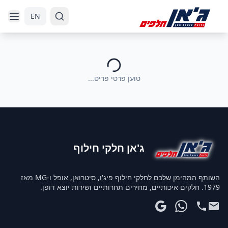
דלג לניווט
דלג לתוכן הראשי
EN
טוען פרטי פריט...
ג'אן חלקי חילוף
השותף המהימן שלכם לחלקי חילוף פיג'ו, סיטרואן, אופל ו-MG מאז
1979. חלקים איכותיים, מחירים תחרותיים ושירות יוצא דופן.