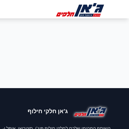
דלג לניווט
דלג לתוכן הראשי
ב
ג'אן חלקי חילוף
השותף המהימן שלכם לחלקי חילוף פיג'ו, סיטרואן, אופל ו-