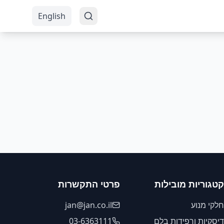
English
קטגוריות מובילות
פרטי התקשרות
חלקי מנוע
jan@jan.co.il
דיסקיות ורפידות בלם
03-6363111