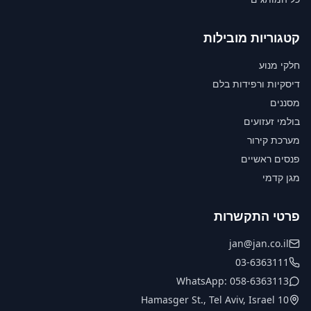
קטגוריות מובילות
חלקי מנוע
דיסקיות ורפידות בלם
מסננים
בולמי זעזועים
מערכת קירור
פנסים ראשיים
מגן קדמי
פרטי התקשרות
jan@jan.co.il
03-6363111
WhatsApp: 058-6363113
10 Hamasger St., Tel Aviv, Israel