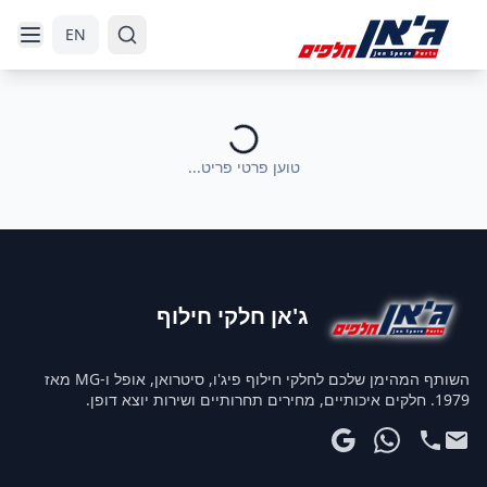
דלג לניווט
דלג לתוכן הראשי
EN
טוען פרטי פריט...
ג'אן חלקי חילוף
השותף המהימן שלכם לחלקי חילוף פיג'ו, סיטרואן, אופל ו-MG מאז
1979. חלקים איכותיים, מחירים תחרותיים ושירות יוצא דופן.