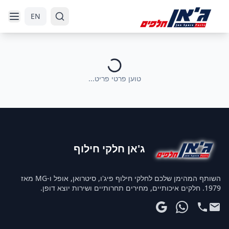
דלג לניווט
דלג לתוכן הראשי
EN
טוען פרטי פריט...
ג'אן חלקי חילוף
השותף המהימן שלכם לחלקי חילוף פיג'ו, סיטרואן, אופל ו-MG מאז
1979. חלקים איכותיים, מחירים תחרותיים ושירות יוצא דופן.