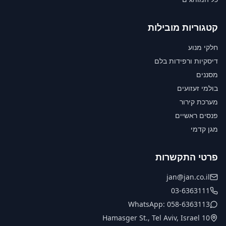
קטגוריות מובילות
חלקי מנוע
דיסקיות ורפידות בלם
מסננים
בולמי זעזועים
מערכת קירור
פנסים ראשיים
מגן קדמי
פרטי התקשרות
jan@jan.co.il
03-6363111
WhatsApp: 058-6363113
10 Hamasger St., Tel Aviv, Israel