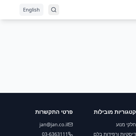
English
קטגוריות מובילות
פרטי התקשרות
חלקי מנוע
jan@jan.co.il
דיסקיות ורפידות בלם
03-6363111