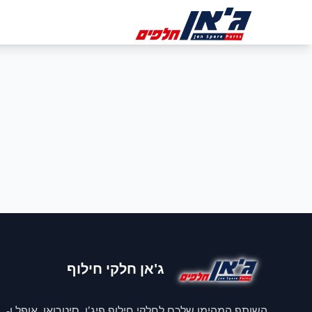
דלג לניווט
דלג לתוכן הראשי
ב
ג'אן חלקי חילוף
השותף המהימן שלכם לחלקי חילוף פיג'ו, סיטרואן, אופל ו-