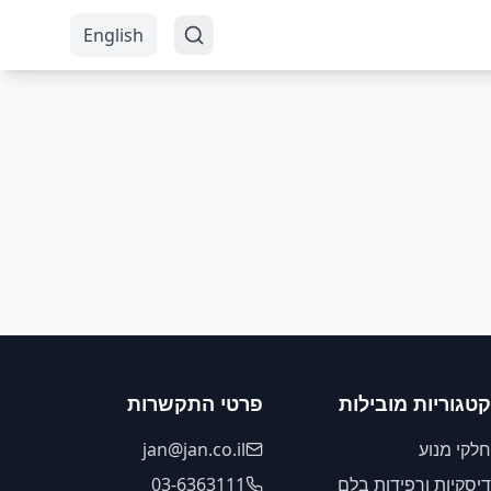
English
קטגוריות מובילות
פרטי התקשרות
חלקי מנוע
jan@jan.co.il
דיסקיות ורפידות בלם
03-6363111