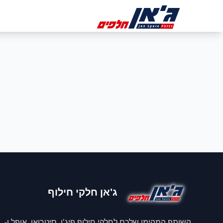
דלג לניווט
דלג לתוכן הראשי
ב
ג'אן חלקי חילוף
השותף המהימן שלכם לחלקי חילוף פיג'ו, סיטרואן, אופל ו-