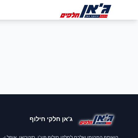
דלג לניווט
דלג לתוכן הראשי
ב
ג'אן חלקי חילוף
השותף המהימן שלכם לחלקי חילוף פיג'ו, סיטרואן, אופל ו-