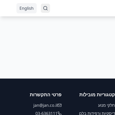
English
קטגוריות מובילות
פרטי התקשרות
חלקי מנוע
jan@jan.co.il
דיסקיות ורפידות בלם
03-6363111