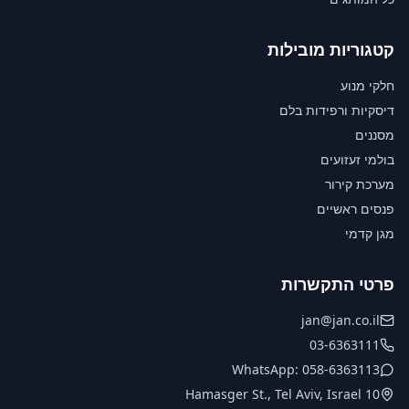
קטגוריות מובילות
חלקי מנוע
דיסקיות ורפידות בלם
מסננים
בולמי זעזועים
מערכת קירור
פנסים ראשיים
מגן קדמי
פרטי התקשרות
jan@jan.co.il
03-6363111
WhatsApp: 058-6363113
10 Hamasger St., Tel Aviv, Israel