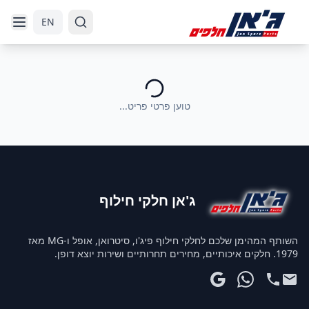
דלג לניווט
דלג לתוכן הראשי
EN
טוען פרטי פריט...
ג'אן חלקי חילוף
השותף המהימן שלכם לחלקי חילוף פיג'ו, סיטרואן, אופל ו-MG מאז
1979. חלקים איכותיים, מחירים תחרותיים ושירות יוצא דופן.