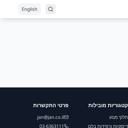
English
קטגוריות מובילות
פרטי התקשרות
חלקי מנוע
jan@jan.co.il
דיסקיות ורפידות בלם
03-6363111