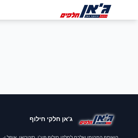
דלג לניווט
דלג לתוכן הראשי
ב
ג'אן חלקי חילוף
השותף המהימן שלכם לחלקי חילוף פיג'ו, סיטרואן, אופל ו-