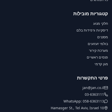
קטגוריות מובילות
חלקי מנוע
דיסקיות ורפידות בלם
מסננים
בולמי זעזועים
מערכת קירור
פנסים ראשיים
מגן קדמי
פרטי התקשרות
jan@jan.co.il
03-6363111
WhatsApp: 058-6363113
10 Hamasger St., Tel Aviv, Israel