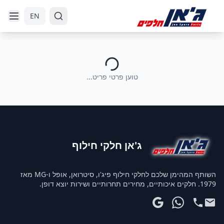
דלג לניווט
דלג לתוכן הראשי
EN
טוען פרטי פריט...
ג'אן חלקי חילוף
השותף המהימן שלכם לחלקי חילוף פיג'ו, סיטרואן, אופל ו-MG מאז
1979. חלקים איכותיים, מחירים תחרותיים ושירות יוצא דופן.