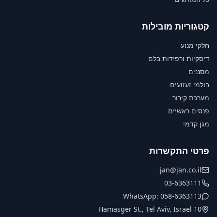
קטגוריות מובילות
חלקי מנוע
דיסקיות ורפידות בלם
מסננים
בולמי זעזועים
מערכת קירור
פנסים ראשיים
מגן קדמי
פרטי התקשרות
jan@jan.co.il
03-6363111
WhatsApp: 058-6363113
10 Hamasger St., Tel Aviv, Israel