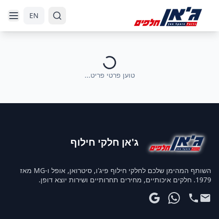
דלג לניווט
דלג לתוכן הראשי
EN
טוען פרטי פריט...
ג'אן חלקי חילוף
השותף המהימן שלכם לחלקי חילוף פיג'ו, סיטרואן, אופל ו-MG מאז
1979. חלקים איכותיים, מחירים תחרותיים ושירות יוצא דופן.