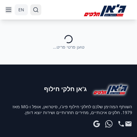
דלג לניווט
דלג לתוכן הראשי
EN
טוען פרטי פריט...
ג'אן חלקי חילוף
השותף המהימן שלכם לחלקי חילוף פיג'ו, סיטרואן, אופל ו-MG מאז
1979. חלקים איכותיים, מחירים תחרותיים ושירות יוצא דופן.