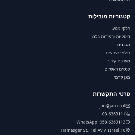
קטגוריות מובילות
חלקי מנוע
דיסקיות ורפידות בלם
מסננים
בולמי זעזועים
מערכת קירור
פנסים ראשיים
מגן קדמי
פרטי התקשרות
jan@jan.co.il
03-6363111
WhatsApp: 058-6363113
10 Hamasger St., Tel Aviv, Israel