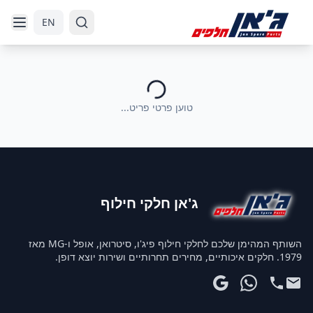
דלג לניווט
דלג לתוכן הראשי
EN
טוען פרטי פריט...
ג'אן חלקי חילוף
השותף המהימן שלכם לחלקי חילוף פיג'ו, סיטרואן, אופל ו-MG מאז
1979. חלקים איכותיים, מחירים תחרותיים ושירות יוצא דופן.