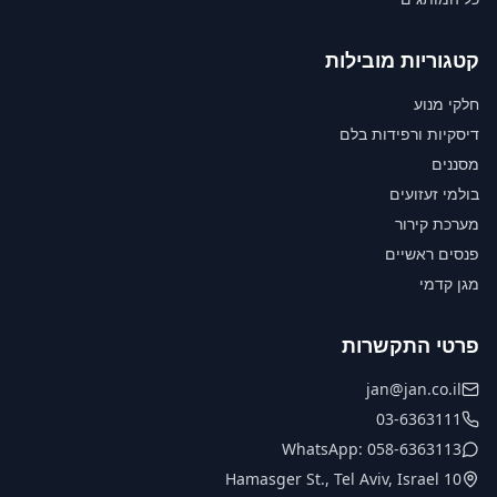
קטגוריות מובילות
חלקי מנוע
דיסקיות ורפידות בלם
מסננים
בולמי זעזועים
מערכת קירור
פנסים ראשיים
מגן קדמי
פרטי התקשרות
jan@jan.co.il
03-6363111
WhatsApp: 058-6363113
10 Hamasger St., Tel Aviv, Israel