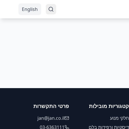
English
קטגוריות מובילות
פרטי התקשרות
חלקי מנוע
jan@jan.co.il
דיסקיות ורפידות בלם
03-6363111