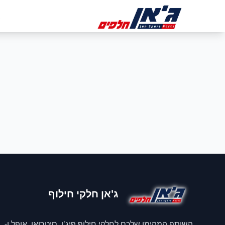
דלג לניווט
דלג לתוכן הראשי
ב
ג'אן חלקי חילוף
השותף המהימן שלכם לחלקי חילוף פיג'ו, סיטרואן, אופל ו-