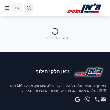
דלג לניווט
דלג לתוכן הראשי
EN
טוען פרטי פריט...
ג'אן חלקי חילוף
השותף המהימן שלכם לחלקי חילוף פיג'ו, סיטרואן, אופל ו-MG מאז
1979. חלקים איכותיים, מחירים תחרותיים ושירות יוצא דופן.