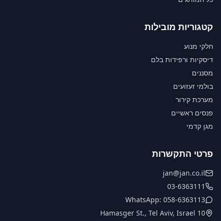
קטגוריות מובילות
חלקי מנוע
דיסקיות ורפידות בלם
מסננים
בולמי זעזועים
מערכת קירור
פנסים ראשיים
מגן קדמי
פרטי התקשרות
jan@jan.co.il
03-6363111
WhatsApp: 058-6363113
10 Hamasger St., Tel Aviv, Israel