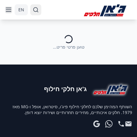
דלג לניווט
דלג לתוכן הראשי
EN
טוען פרטי פריט...
ג'אן חלקי חילוף
השותף המהימן שלכם לחלקי חילוף פיג'ו, סיטרואן, אופל ו-MG מאז
1979. חלקים איכותיים, מחירים תחרותיים ושירות יוצא דופן.