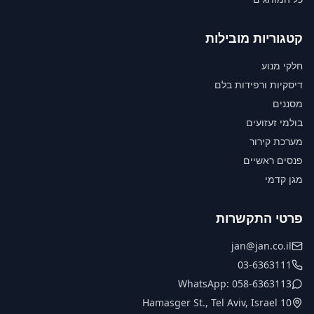
קטגוריות מובילות
חלקי מנוע
דיסקיות ורפידות בלם
מסננים
בולמי זעזועים
מערכת קירור
פנסים ראשיים
מגן קדמי
פרטי התקשרות
jan@jan.co.il
03-6363111
WhatsApp: 058-6363113
10 Hamasger St., Tel Aviv, Israel