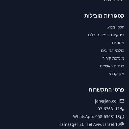
קטגוריות מובילות
חלקי מנוע
דיסקיות ורפידות בלם
מסננים
בולמי זעזועים
מערכת קירור
פנסים ראשיים
מגן קדמי
פרטי התקשרות
jan@jan.co.il
03-6363111
WhatsApp: 058-6363113
10 Hamasger St., Tel Aviv, Israel