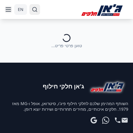
דלג לניווט
דלג לתוכן הראשי
EN
טוען פרטי פריט...
ג'אן חלקי חילוף
השותף המהימן שלכם לחלקי חילוף פיג'ו, סיטרואן, אופל ו-MG מאז
1979. חלקים איכותיים, מחירים תחרותיים ושירות יוצא דופן.