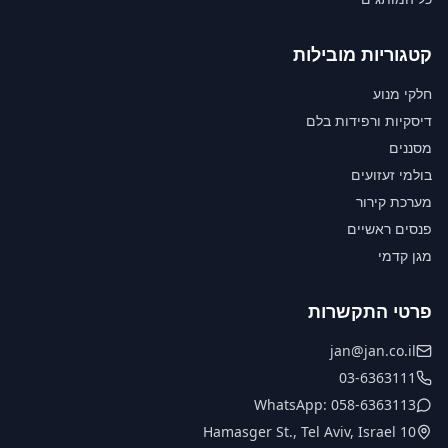
קטגוריות מובילות
חלקי מנוע
דיסקיות ורפידות בלם
מסננים
בולמי זעזועים
מערכת קירור
פנסים ראשיים
מגן קדמי
פרטי התקשרות
jan@jan.co.il
03-6363111
WhatsApp: 058-6363113
10 Hamasger St., Tel Aviv, Israel