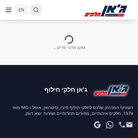
דלג לניווט
דלג לתוכן הראשי
EN
טוען פרטי פריט...
ג'אן חלקי חילוף
השותף המהימן שלכם לחלקי חילוף פיג'ו, סיטרואן, אופל ו-MG מאז
1979. חלקים איכותיים, מחירים תחרותיים ושירות יוצא דופן.