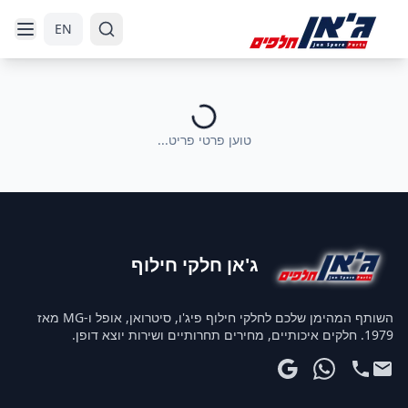
דלג לניווט
דלג לתוכן הראשי
EN
טוען פרטי פריט...
ג'אן חלקי חילוף
השותף המהימן שלכם לחלקי חילוף פיג'ו, סיטרואן, אופל ו-MG מאז
1979. חלקים איכותיים, מחירים תחרותיים ושירות יוצא דופן.