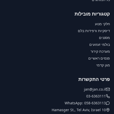
קטגוריות מובילות
חלקי מנוע
דיסקיות ורפידות בלם
מסננים
בולמי זעזועים
מערכת קירור
פנסים ראשיים
מגן קדמי
פרטי התקשרות
jan@jan.co.il
03-6363111
WhatsApp: 058-6363113
10 Hamasger St., Tel Aviv, Israel