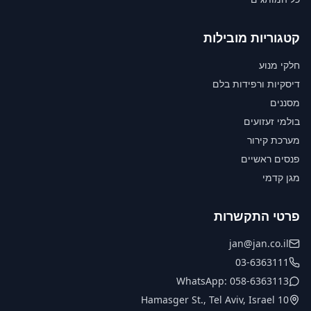
קטגוריות מובילות
חלקי מנוע
דיסקיות ורפידות בלם
מסננים
בולמי זעזועים
מערכת קירור
פנסים ראשיים
מגן קדמי
פרטי התקשרות
jan@jan.co.il
03-6363111
WhatsApp: 058-6363113
10 Hamasger St., Tel Aviv, Israel