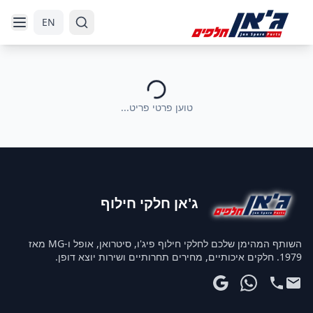
דלג לניווט
דלג לתוכן הראשי
EN
טוען פרטי פריט...
ג'אן חלקי חילוף
השותף המהימן שלכם לחלקי חילוף פיג'ו, סיטרואן, אופל ו-MG מאז
1979. חלקים איכותיים, מחירים תחרותיים ושירות יוצא דופן.