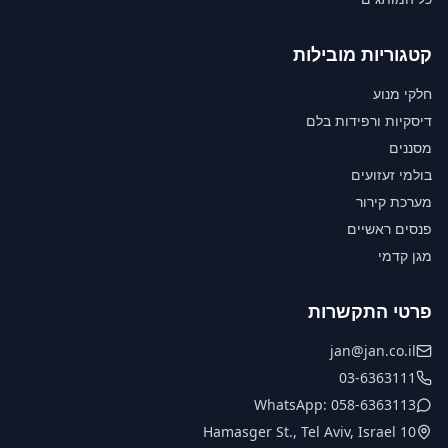
קטגוריות מובילות
חלקי מנוע
דיסקיות ורפידות בלם
מסננים
בולמי זעזועים
מערכת קירור
פנסים ראשיים
מגן קדמי
פרטי התקשרות
jan@jan.co.il
03-6363111
WhatsApp: 058-6363113
10 Hamasger St., Tel Aviv, Israel