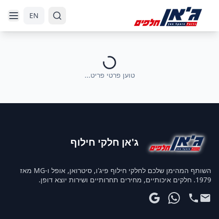
דלג לניווט
דלג לתוכן הראשי
EN
טוען פרטי פריט...
ג'אן חלקי חילוף
השותף המהימן שלכם לחלקי חילוף פיג'ו, סיטרואן, אופל ו-MG מאז
1979. חלקים איכותיים, מחירים תחרותיים ושירות יוצא דופן.