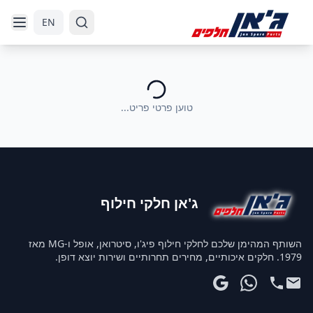
דלג לניווט
דלג לתוכן הראשי
EN
טוען פרטי פריט...
ג'אן חלקי חילוף
השותף המהימן שלכם לחלקי חילוף פיג'ו, סיטרואן, אופל ו-MG מאז
1979. חלקים איכותיים, מחירים תחרותיים ושירות יוצא דופן.