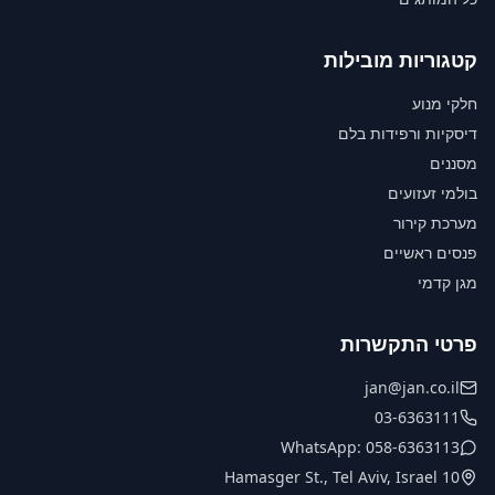
קטגוריות מובילות
חלקי מנוע
דיסקיות ורפידות בלם
מסננים
בולמי זעזועים
מערכת קירור
פנסים ראשיים
מגן קדמי
פרטי התקשרות
jan@jan.co.il
03-6363111
WhatsApp: 058-6363113
10 Hamasger St., Tel Aviv, Israel