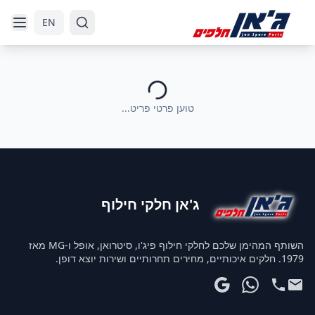
דלג לניווט
דלג לתוכן הראשי
EN
טוען פרטי פריט...
ג'אן חלקי חילוף
השותף המהימן שלכם לחלקי חילוף פיג'ו, סיטרואן, אופל ו-MG מאז
1979. חלקים איכותיים, מחירים תחרותיים ושירות יוצא דופן.