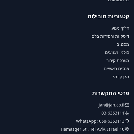
קטגוריות מובילות
חלקי מנוע
דיסקיות ורפידות בלם
מסננים
בולמי זעזועים
מערכת קירור
פנסים ראשיים
מגן קדמי
פרטי התקשרות
jan@jan.co.il
03-6363111
WhatsApp: 058-6363113
10 Hamasger St., Tel Aviv, Israel