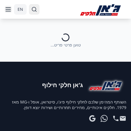
דלג לניווט
דלג לתוכן הראשי
EN
טוען פרטי פריט...
ג'אן חלקי חילוף
השותף המהימן שלכם לחלקי חילוף פיג'ו, סיטרואן, אופל ו-MG מאז
1979. חלקים איכותיים, מחירים תחרותיים ושירות יוצא דופן.