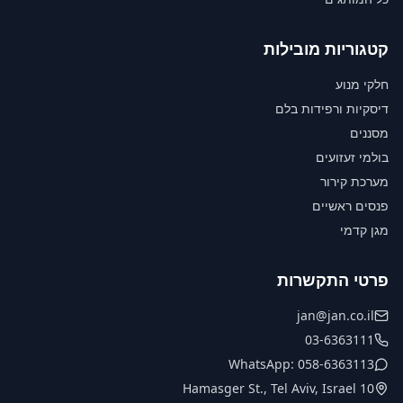
קטגוריות מובילות
חלקי מנוע
דיסקיות ורפידות בלם
מסננים
בולמי זעזועים
מערכת קירור
פנסים ראשיים
מגן קדמי
פרטי התקשרות
jan@jan.co.il
03-6363111
WhatsApp: 058-6363113
10 Hamasger St., Tel Aviv, Israel