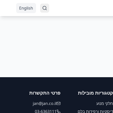
English
קטגוריות מובילות
פרטי התקשרות
חלקי מנוע
jan@jan.co.il
דיסקיות ורפידות בלם
03-6363111