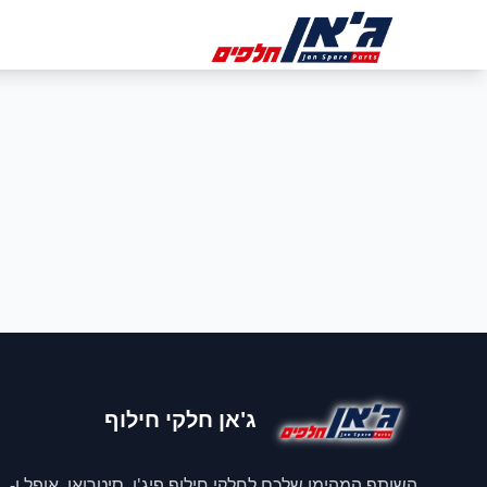
דלג לניווט
דלג לתוכן הראשי
ב
ג'אן חלקי חילוף
השותף המהימן שלכם לחלקי חילוף פיג'ו, סיטרואן, אופל ו-