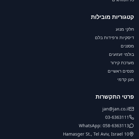
קטגוריות מובילות
חלקי מנוע
דיסקיות ורפידות בלם
מסננים
בולמי זעזועים
מערכת קירור
פנסים ראשיים
מגן קדמי
פרטי התקשרות
jan@jan.co.il
03-6363111
WhatsApp: 058-6363113
10 Hamasger St., Tel Aviv, Israel