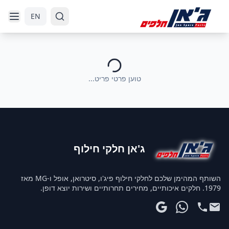
דלג לניווט
דלג לתוכן הראשי
EN
טוען פרטי פריט...
ג'אן חלקי חילוף
השותף המהימן שלכם לחלקי חילוף פיג'ו, סיטרואן, אופל ו-MG מאז
1979. חלקים איכותיים, מחירים תחרותיים ושירות יוצא דופן.