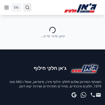
דלג לניווט
דלג לתוכן הראשי
EN
טוען פרטי פריט...
ג'אן חלקי חילוף
השותף המהימן שלכם לחלקי חילוף פיג'ו, סיטרואן, אופל ו-MG מאז
1979. חלקים איכותיים, מחירים תחרותיים ושירות יוצא דופן.