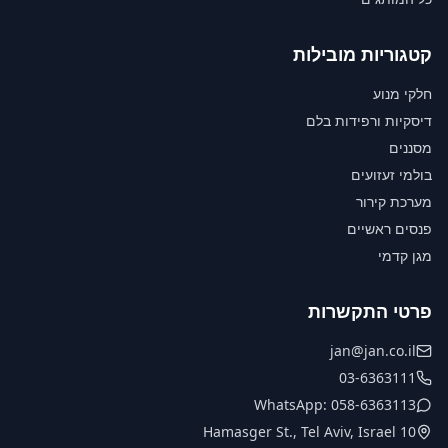
קטגוריות מובילות
חלקי מנוע
דיסקיות ורפידות בלם
מסננים
בולמי זעזועים
מערכת קירור
פנסים ראשיים
מגן קדמי
פרטי התקשרות
jan@jan.co.il
03-6363111
WhatsApp: 058-6363113
10 Hamasger St., Tel Aviv, Israel