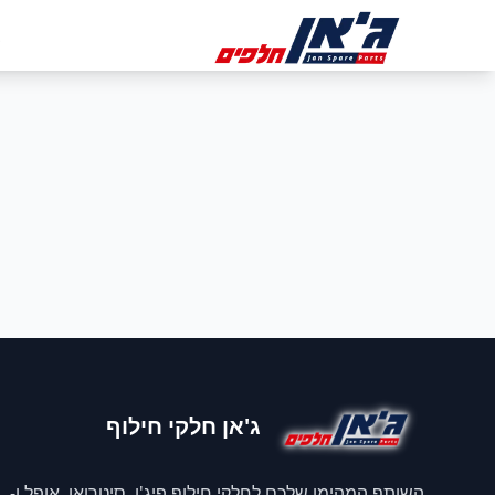
דלג לניווט
דלג לתוכן הראשי
ב
ג'אן חלקי חילוף
השותף המהימן שלכם לחלקי חילוף פיג'ו, סיטרואן, אופל ו-