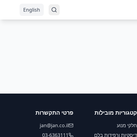
English
קטגוריות מובילות
פרטי התקשרות
חלקי מנוע
jan@jan.co.il
דיסקיות ורפידות בלם
03-6363111