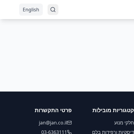
English
קטגוריות מובילות
פרטי התקשרות
חלקי מנוע
jan@jan.co.il
דיסקיות ורפידות בלם
03-6363111