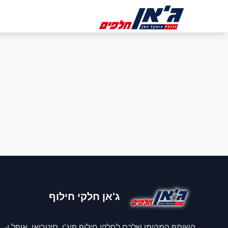
דלג לניווט
דלג לתוכן הראשי
ב
ג'אן חלקי חילוף
השותף המהימן שלכם לחלקי חילוף פיג'ו, סיטרואן, אופל ו-