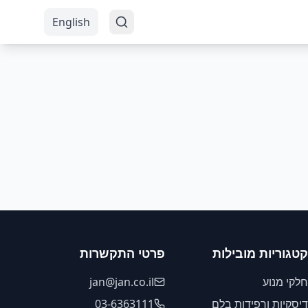
English
קטגוריות מובילות
פרטי התקשרות
חלקי מנוע
jan@jan.co.il
דיסקיות ורפידות בלם
03-6363111