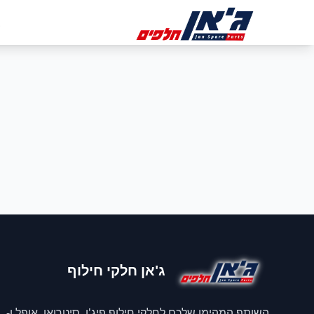
דלג לניווט
דלג לתוכן הראשי
ב
ג'אן חלקי חילוף
השותף המהימן שלכם לחלקי חילוף פיג'ו, סיטרואן, אופל ו-