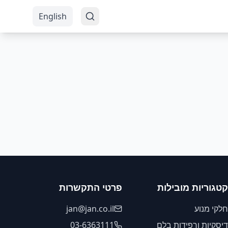
English
קטגוריות מובילות
פרטי התקשרות
חלקי מנוע
jan@jan.co.il
דיסקיות ורפידות בלם
03-6363111