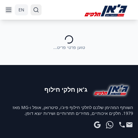
דלג לניווט
דלג לתוכן הראשי
EN
טוען פרטי פריט...
ג'אן חלקי חילוף
השותף המהימן שלכם לחלקי חילוף פיג'ו, סיטרואן, אופל ו-MG מאז
1979. חלקים איכותיים, מחירים תחרותיים ושירות יוצא דופן.