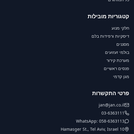
קטגוריות מובילות
חלקי מנוע
דיסקיות ורפידות בלם
מסננים
בולמי זעזועים
מערכת קירור
פנסים ראשיים
מגן קדמי
פרטי התקשרות
jan@jan.co.il
03-6363111
WhatsApp: 058-6363113
10 Hamasger St., Tel Aviv, Israel