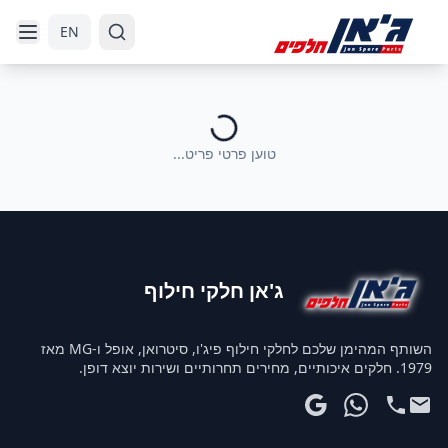
דלג לניווט
דלג לתוכן הראשי
EN
טוען פרטי פריט...
ג'אן חלקי חילוף
השותף המהימן שלכם לחלקי חילוף פיג'ו, סיטרואן, אופל ו-MG מאז
1979. חלקים איכותיים, מחירים תחרותיים ושירות יוצא דופן.