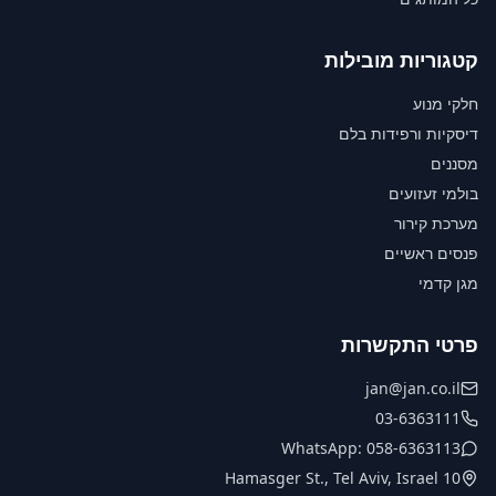
קטגוריות מובילות
חלקי מנוע
דיסקיות ורפידות בלם
מסננים
בולמי זעזועים
מערכת קירור
פנסים ראשיים
מגן קדמי
פרטי התקשרות
jan@jan.co.il
03-6363111
WhatsApp: 058-6363113
10 Hamasger St., Tel Aviv, Israel