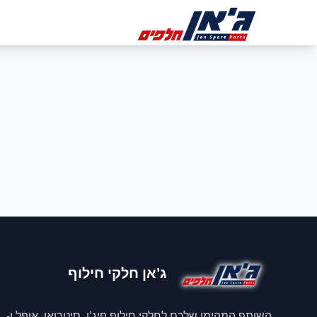
דלג לניווט
דלג לתוכן הראשי
ב
ג'אן חלקי חילוף
השותף המהימן שלכם לחלקי חילוף פיג'ו, סיטרואן, אופל ו-