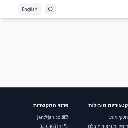
English
קטגוריות מובילות
פרטי התקשרות
חלקי מנוע
jan@jan.co.il
דיסקיות ורפידות בלם
03-6363111