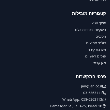
קטגוריות מובילות
חלקי מנוע
דיסקיות ורפידות בלם
מסננים
בולמי זעזועים
מערכת קירור
פנסים ראשיים
מגן קדמי
פרטי התקשרות
jan@jan.co.il
03-6363111
WhatsApp: 058-6363113
10 Hamasger St., Tel Aviv, Israel