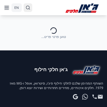
דלג לניווט
דלג לתוכן הראשי
EN
טוען פרטי פריט...
ג'אן חלקי חילוף
השותף המהימן שלכם לחלקי חילוף פיג'ו, סיטרואן, אופל ו-MG מאז
1979. חלקים איכותיים, מחירים תחרותיים ושירות יוצא דופן.