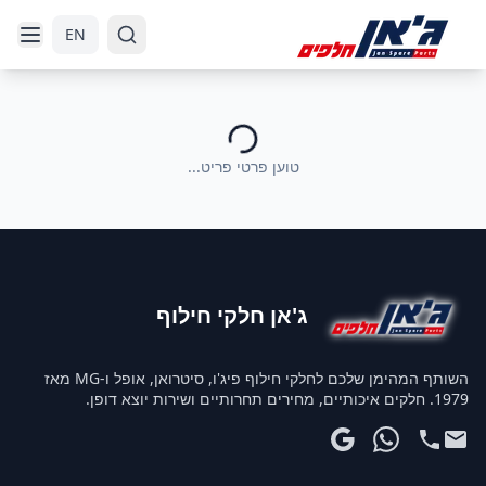
דלג לניווט
דלג לתוכן הראשי
EN
טוען פרטי פריט...
ג'אן חלקי חילוף
השותף המהימן שלכם לחלקי חילוף פיג'ו, סיטרואן, אופל ו-MG מאז
1979. חלקים איכותיים, מחירים תחרותיים ושירות יוצא דופן.