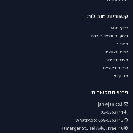
קטגוריות מובילות
חלקי מנוע
דיסקיות ורפידות בלם
מסננים
בולמי זעזועים
מערכת קירור
פנסים ראשיים
מגן קדמי
פרטי התקשרות
jan@jan.co.il
03-6363111
WhatsApp: 058-6363113
10 Hamasger St., Tel Aviv, Israel