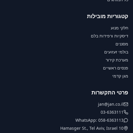
קטגוריות מובילות
חלקי מנוע
דיסקיות ורפידות בלם
מסננים
בולמי זעזועים
מערכת קירור
פנסים ראשיים
מגן קדמי
פרטי התקשרות
jan@jan.co.il
03-6363111
WhatsApp: 058-6363113
10 Hamasger St., Tel Aviv, Israel