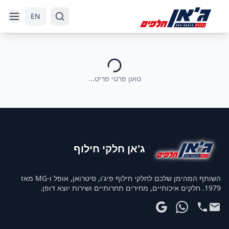
דלג לניווט
דלג לתוכן הראשי
EN
טוען פרטי פריט...
ג'אן חלקי חילוף
השותף המהימן שלכם לחלקי חילוף פיג'ו, סיטרואן, אופל ו-MG מאז
1979. חלקים איכותיים, מחירים תחרותיים ושירות יוצא דופן.