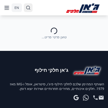
דלג לניווט
דלג לתוכן הראשי
EN
טוען פרטי פריט...
ג'אן חלקי חילוף
השותף המהימן שלכם לחלקי חילוף פיג'ו, סיטרואן, אופל ו-MG מאז
1979. חלקים איכותיים, מחירים תחרותיים ושירות יוצא דופן.