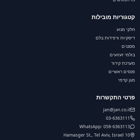
קטגוריות מובילות
חלקי מנוע
דיסקיות ורפידות בלם
מסננים
בולמי זעזועים
מערכת קירור
פנסים ראשיים
מגן קדמי
פרטי התקשרות
jan@jan.co.il
03-6363111
WhatsApp: 058-6363113
10 Hamasger St., Tel Aviv, Israel